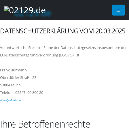
DATENSCHUTZERKLÄRUNG VOM 20.03.2025
Verantwortliche Stelle im Sinne der Datenschutzgesetze, insbesondere der
EU-Datenschutzgrundverordnung (DSGVO), ist:
Frank Bürmann
Oberdörfer Straße 23
53804 Much
Telefon : 02247- 90 800 20
ticket@tefonix.de
Ihre Betroffenenrechte