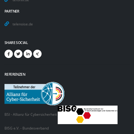
PARTNER
telenoise.de
SHARE SOCIAL
REFERENZEN
BSI - Allianz für Cybersicherheit
BISG e.V. - Bundesverband