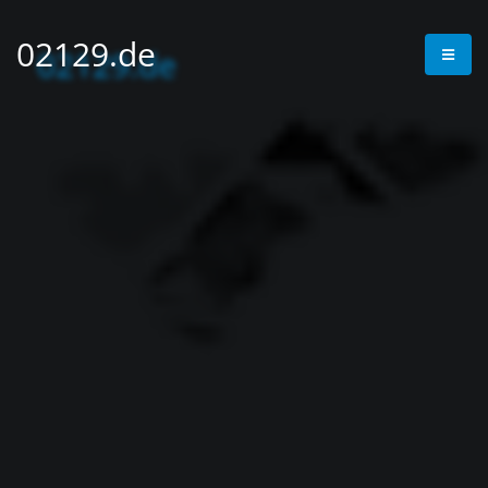
02129.de